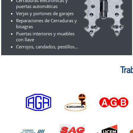
Cerraduras electrónicas y
puertas automáticas
Verjas y portones de garajes
Reparaciones de Cerraduras y
bisagras
Puertas interiores y muebles
con llave
Cerrojos, candados, pestillos...
Tra