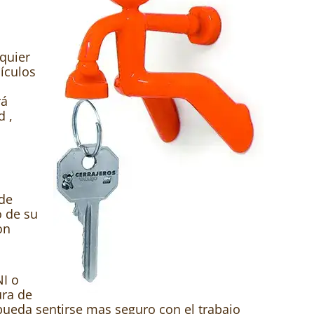
quier
ículos
s
rá
d ,
 de
o de su
on
NI o
ura de
pueda sentirse mas seguro con el trabajo