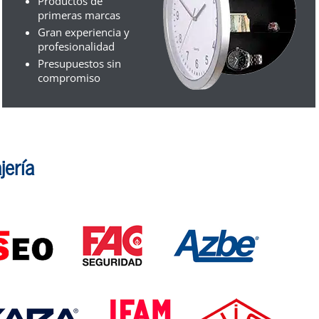
Productos de
primeras marcas
Gran experiencia y
profesionalidad
Presupuestos sin
compromiso
jería