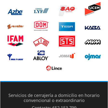
Servicios de cerrajería a domicilio en horario
convencional o extraordinario
Contacto:
652 153 799